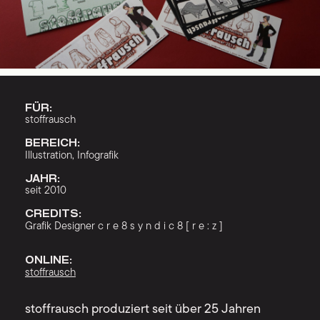
FÜR:
stoffrausch
BEREICH:
Illustration, Infografik
JAHR:
seit 2010
CREDITS:
Grafik Designer c r e 8 s y n d i c 8 [ r e : z ]
ONLINE:
stoffrausch
stoffrausch produziert seit über 25 Jahren